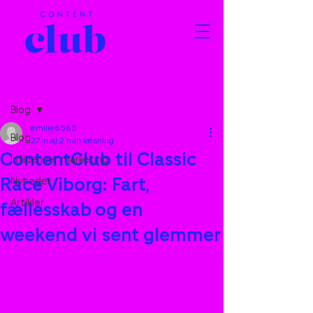
Indlæg
Blog
emilie6565
Blog
27. maj
2 min læsning
ContentClub til Classic
Influencer marketing
Race Viborg: Fart,
Nyheder
Artikler
fællesskab og en
weekend vi sent glemmer