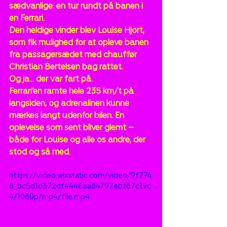
sædvanlige: en tur rundt på banen i 
en Ferrari.
Den heldige vinder blev Louise Hjort, 
som fik mulighed for at opleve banen 
fra passagersædet med chauffør 
Christian Bertelsen bag rattet.
Og ja… der var fart på.
Ferrari’en ramte hele 235 km/t på 
langsiden, og adrenalinen kunne 
mærkes langt udenfor bilen. En 
oplevelse som sent bliver glemt – 
både for Louise og alle os andre, der 
stod og så med.
https://video.wixstatic.com/video/9f774
8_bc5d1d372df4446ea84797ebf87c19c
4/1080p/mp4/file.mp4