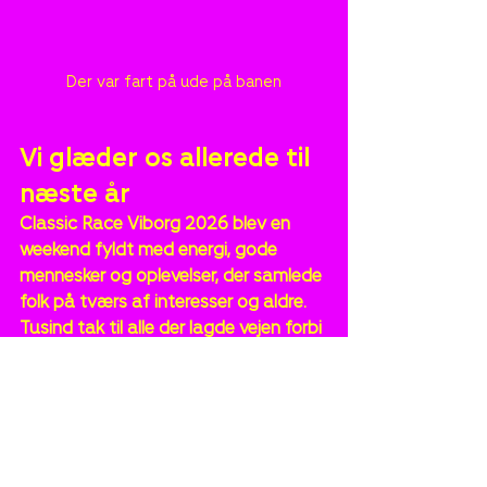
Der var fart på ude på banen
Vi glæder os allerede til 
næste år
Classic Race Viborg 2026 blev en 
weekend fyldt med energi, gode 
mennesker og oplevelser, der samlede 
folk på tværs af interesser og aldre.
Tusind tak til alle der lagde vejen forbi 
vores telt, deltog i konkurrencen og 
var med til at skabe den stemning, 
som gjorde weekenden helt speciel.
Vi glæder os allerede til næste år 🚗💨