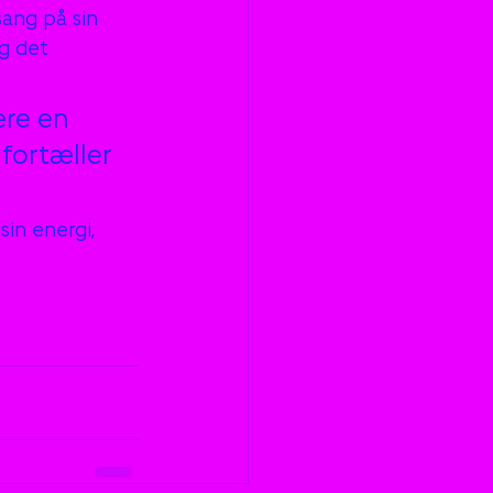
sang på sin 
g det 
ære en 
fortæller 
in energi, 
.