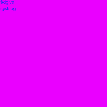
rådgive 
egisk og 