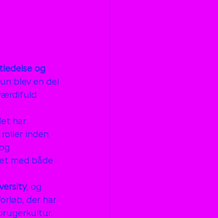
tledelse og 
hun blev en del 
værdifuld 
et har 
 roller inden 
og 
det med både 
versity
, og 
forløb, der har 
brugerkultur.