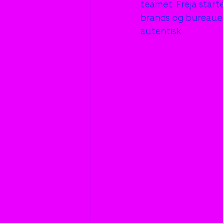
teamet. Freja start
brands og bureauer
autentisk.