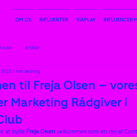
OM OS
INFLUENTER
VIAPLAY
INFLUENCER 
heder
Artikler
. 2025
1 min læsning
n til Freja Olsen – vore
er Marketing Rådgiver i
Club
or at byde 
Freja Olsen
 velkommen som en del af Con