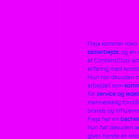
Freja kommer med 
samarbejde
, og en 
af ContentClub, ar
erfaring med koordi
Hun har desuden int
arbejdet som 
kommu
for 
service og ledel
menneskelig forstå
brands og influente
Freja har en 
bachel
hun har desuden l
givet hende et soli