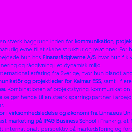
en stærk baggrund inden for 
kommunikation, projek
naturlig evne til at skabe struktur og relationer. Før 
bejdede hun hos 
Finansrådgiverne A/S
, hvor hun fik 
nering og rådgivning i et dynamisk miljø.
ernational erfaring fra Sverige, hvor hun blandt and
nikatör og projektleder for Kalmar ESS
, samt i flere
se
. Kombinationen af projektstyring, kommunikation 
else gør hende til en stærk sparringspartner i arbej
r.
or i virksomhedsledelse og økonomi fra Linnaeus Uni
æst 
marketing på IPAG Business School
 i Frankrig, et 
dt internationalt perspektiv på markedsføring og for