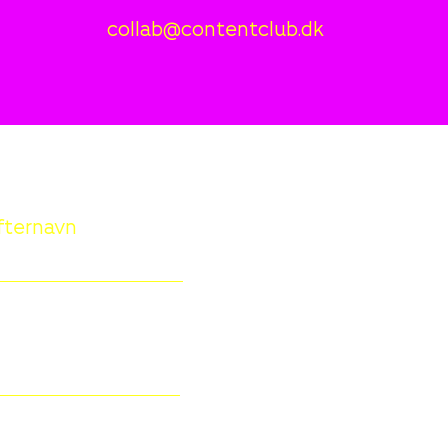
collab@contentclub.dk
fternavn