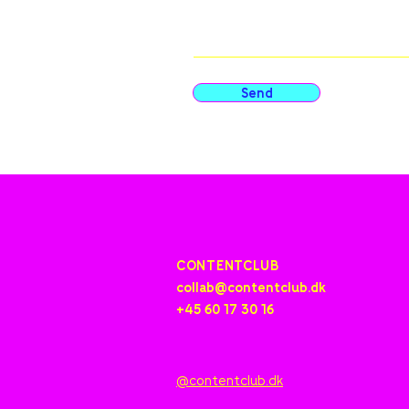
Send
CONTENTCLUB
collab@contentclub.dk
+45 60 17 30 16
@contentclub.dk