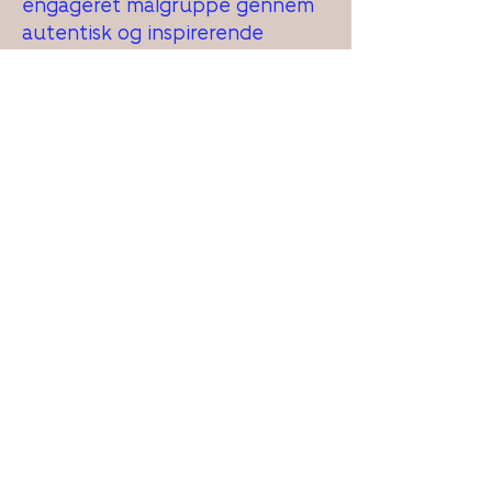
engageret målgruppe gennem
autentisk og inspirerende
content.