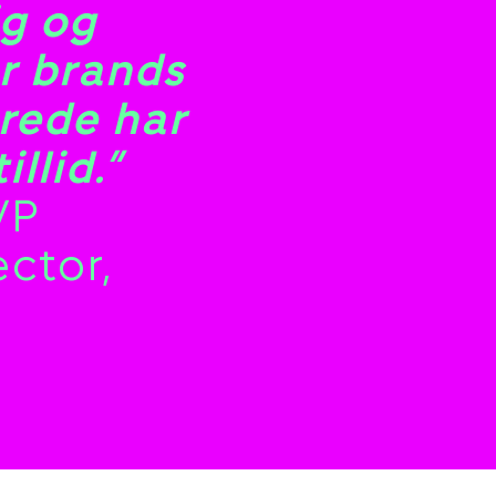
ig og
or brands
erede har
llid.”
VP
ctor,