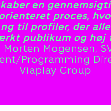
skaber en gennemsigt
orienteret proces, hv
ng til profiler, der all
ærkt publikum og høj ti
 Morten Mogensen, S
ent/Programming Dire
Viaplay Group