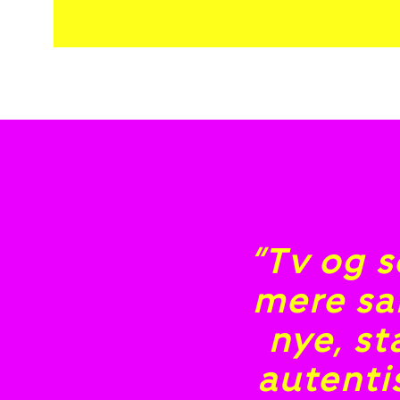
“Tv og 
mere sa
nye, s
autent