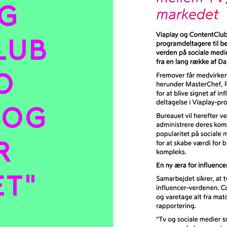
OG
LUB
O
 OG
R
ET"