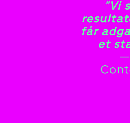
“Vi 
resultat
får adga
et st
—
Cont