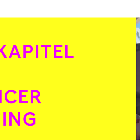
KAPITEL
K
NCER
ING