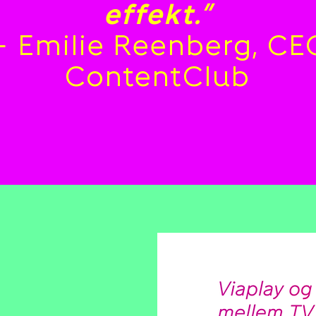
effekt.”
 Emilie Reenberg, CE
ContentClub