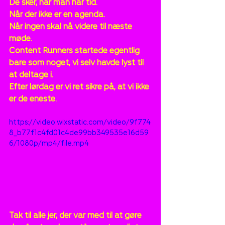
De sker, når man har tid.
Når der ikke er en agenda.
Når ingen skal nå videre til næste 
møde.
Content Runners startede egentlig 
bare som noget, vi selv havde lyst til 
at deltage i.
Efter lørdag er vi ret sikre på, at vi ikke 
er de eneste.
https://video.wixstatic.com/video/9f774
8_b77f1c4fd01c4de99bb349535e16d59
6/1080p/mp4/file.mp4
Tak til alle jer, der var med til at gøre 