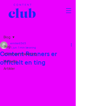
Indlæg
Blog
emilie6565
Blog
1. jun.
1 min læsning
Content Runners er
Influencer marketing
officielt en ting
Nyheder
Artikler