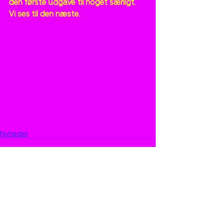
den første udgave til noget særligt.
Vi ses til den næste. 
Nyheder
Seneste blogindlæg
Se alle