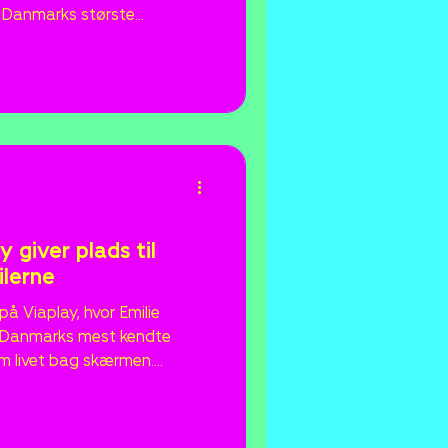
f Danmarks største
ler om livet bag skærmen.
ifany Viktoria er på 24 timer
nge på TikTok og er dermed
o på platformen den
 af i alt 20 afsnit.
 giver plads til
ilerne
å Viaplay, hvor Emilie
f Danmarks mest kendte
 om livet bag skærmen.
æster som MC Clemens,
hanie Siguenza og Camilla
odgang, relationer og de