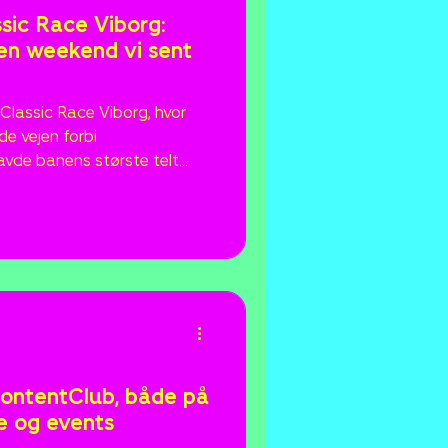
ssic Race Viborg:
 en weekend vi sent
Classic Race Viborg, hvor
e vejen forbi
avde banens største telt
ede 35 billetter til
Louise Hjort ud på banen i
km/t sammen med chauffør
kend fyldt med fart,
ser.
ContentClub, både på
e og events