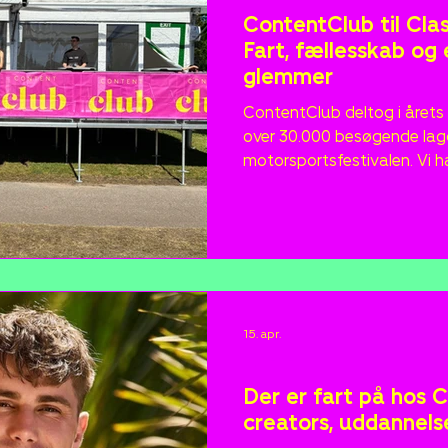
ContentClub til Cla
Fart, fællesskab og
glemmer
ContentClub deltog i årets 
over 30.000 besøgende lagd
motorsportsfestivalen. Vi h
med udsigt over banen, doner
kraftramte børn og sendte 
en Ferrari med op til 235 
Christian Bertelsen. En wee
fællesskab og store oplevel
15. apr.
Nyheder
Der er fart på hos 
creators, uddannels