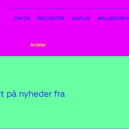
OM OS
INFLUENTER
VIAPLAY
INFLUENCER 
Nyheder
Artikler
t på nyheder fra