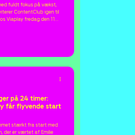
iterer ContentClub igen til
s Viaplay fredag den 11.
olde drikke, gode samtaler,
dervejs. Interessen har
e, og mere end halvdelen af
æftet og registreret på
ger på 24 timer:
y får flyvende start
mmet stærkt fra start med
n, der er værtet af Emilie