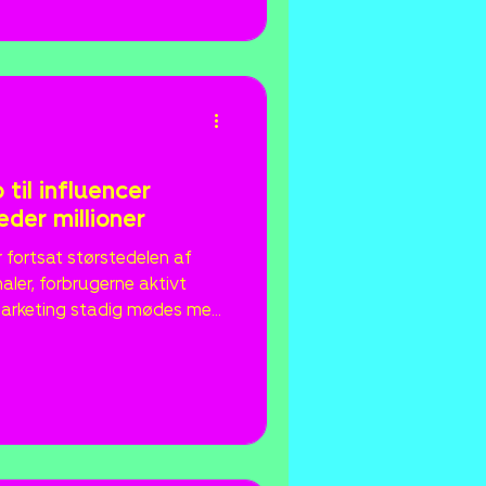
t leve et liv i
 Viaplay den 24. juni 2026.
 til influencer
der millioner
fortsat størstedelen af
ler, forbrugerne aktivt
 marketing stadig mødes med
 skepsis egentlig? Til dette
roup deler Emilie Reenberg
holm (Kolsquare) data,
gter i, hvordan influencer
 når det bruges strategisk.