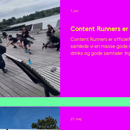
1. jun.
Nyheder
Content Runners er o
Content Runners er officielt e
samlede vi en masse gode m
drinks og gode samtaler. In
konkurrencer – bare en for
nye forbindelser. Det starte
lyst til at være en del af. Eft
det ikke bliver sidste gang.
27. maj
Nyheder