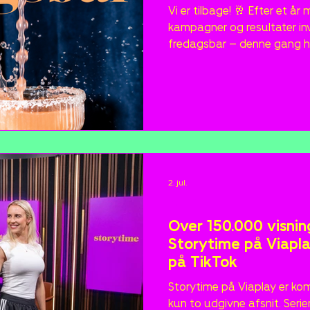
Vi er tilbage! 🥂 Efter et år med fuldt fokus på vækst,
kampagner og resultater inv
fredagsbar – denne gang ho
september kl. 16.00. Kom med til en hyggelig
eftermiddag og aften med k
netværk og overraskelser un
allerede været overvældend
pladserne er taget. Tilmelding kræves – din plads er
først sikret, når du er bekr
gæstel
2. jul.
Nyheder
Over 150.000 visnin
Storytime på Viapla
på TikTok
Storytime på Viaplay er ko
kun to udgivne afsnit. Serie