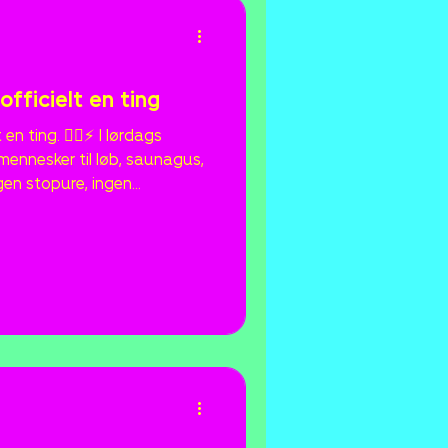
fficielt en ting
n ting. 🏃‍♂️⚡ I lørdags
ennesker til løb, saunagus,
gen stopure, ingen
middag med høj energi og
de som en idé, vi selv havde
er lørdag er vi ret sikre på, at