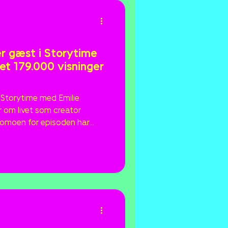
er gæst i Storytime
t 179.000 visninger
i Storytime med Emilie
r om livet som creator
romoen for episoden har
ninger på TikTok og
m rejsen fra creator til
at holde sig relevant uden