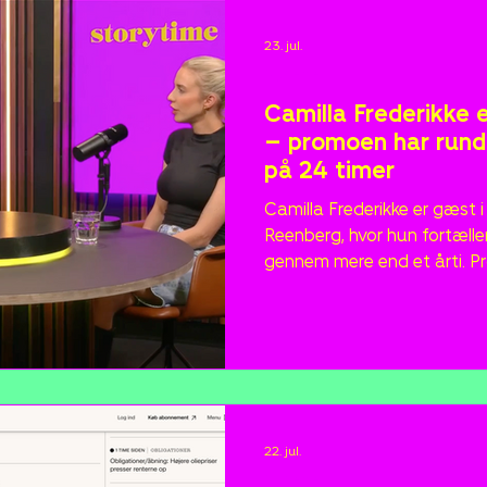
23. jul.
Nyheder
Camilla Frederikke 
– promoen har runde
på 24 timer
Camilla Frederikke er gæst 
Reenberg, hvor hun fortælle
gennem mere end et årti. P
allerede rundet 179.000 vis
Instagram på 24 timer. Hør o
etableret influencer og om 
at miste sig selv undervejs.
22. jul.
Nyheder