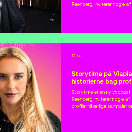
Reenberg, inviterer nogle a
influencers til ærlige samta
Teaseren til afsnittet med T
blevet set over 150.000 ga
den mest sete Viaplay vide
seneste måned. Serien består
17. jun.
Nyheder
Storytime på Viaplay
historierne bag prof
Storytime er en ny vodcast p
Reenberg inviterer nogle a
profiler til ærlige samtaler
Gennem 20 afsnit åbner g
Anna Thygesen, Sinan, Step
Frederikke op om succes, m