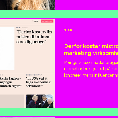
personlige konsekvenser ved a
offentligheden. Premiere på
4. jun.
Nyheder
Derfor koster mistro
marketing virksomhe
Mange virksomheder bruger 
marketingbudgettet på kana
ignorerer, mens influencer
skepsis. Men hvad koster den
morgenoplæg hos Viaplay G
(ContentClub) og Rikke Dyr
erfaringer og konkrete indsi
marketing skaber resultater,