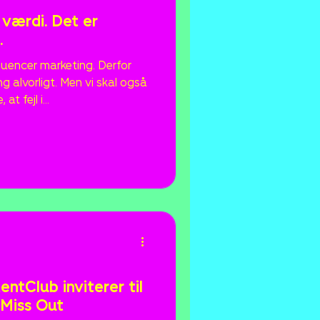
d værdi. Det er
.
fluencer marketing. Derfor
g alvorligt. Men vi skal også
at fejl i
k for bevidst snyd. Data
ikke hvorfor. Influencere,
et fælles ansvar for at
en skal bygge på
tagelser om en hel branches
ntClub inviterer til
 Miss Out