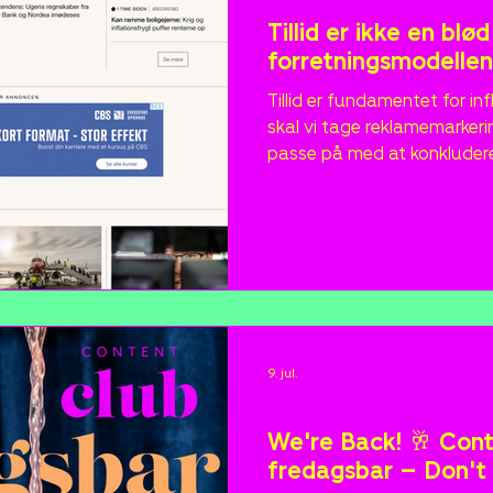
Tillid er ikke en blø
forretningsmodellen
Tillid er fundamentet for in
skal vi tage reklamemarkerin
passe på med at konkludere, 
reklamemarkeringen er udtry
kan vise, hvad der er sket – 
bureauer og annoncører har 
følge reglerne, men debatt
dokumentation frem for an
motiver.
9. jul.
Nyheder
We're Back! 🥂 Conte
fredagsbar – Don't