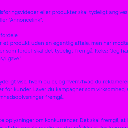
dsføringsvideoer eller produkter skal tydeligt angive
ller “Annoncelink”.
 fordele
r et produkt uden en egentlig aftale, men har modt
ller som fordel, skal det tydeligt fremgå. F.eks.: “Jeg ha
s/i gave.”
 tydeligt vise, hvem du er, og hvem/hvad du reklamerer
r for kunder. Laver du kampagner som virksomhed, s
omhedsoplysninger fremgå.
kte oplysninger om konkurrencer. Det skal fremgå, at
s af det sociale medie, og der må ikke stilles krav om