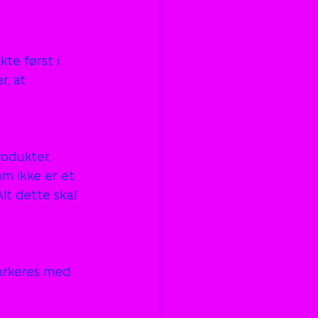
te først i 
, at 
odukter, 
om ikke er et 
t dette skal 
markeres med 