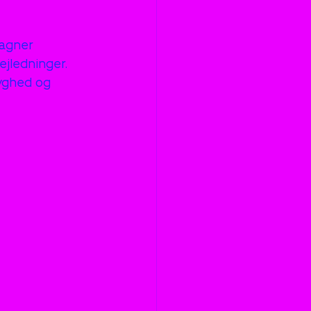
agner 
jledninger. 
ryghed og 