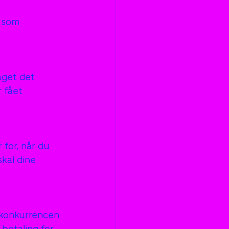
s som 
aget det 
r fået 
 for, når du 
kal dine 
 konkurrencen 
 betaling for 