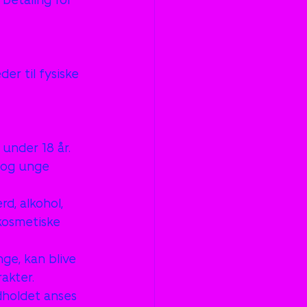
r til fysiske 
under 18 år. 
 og unge
rd, alkohol, 
kosmetiske 
ge, kan blive 
akter.
dholdet anses 