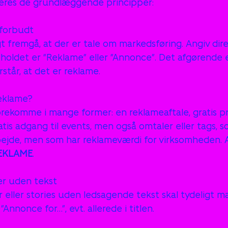
es de grundlæggende principper:
 forbudt
gt fremgå, at der er tale om markedsføring. Angiv direk
dholdet er “Reklame” eller “Annonce”. Det afgørende er
tår, at det er reklame.
eklame?
rekomme i mange former: en reklameaftale, gratis pr
tis adgang til events, men også omtaler eller tags, s
ejde, men som har reklameværdi for virksomheden. Al
EKLAME
.
oer uden tekst
er eller stories uden ledsagende tekst skal tydeligt 
“Annonce for…”, evt. allerede i titlen.