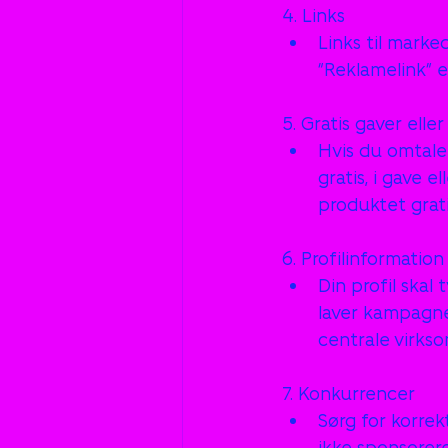
4. Links
Links til marke
“Reklamelink” e
5. Gratis gaver eller
Hvis du omtale
gratis, i gave e
produktet grati
6. Profilinformation
Din profil skal
laver kampagne
centrale virks
7. Konkurrencer
Sørg for korre
ikke sponsorere