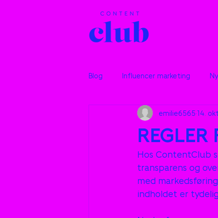
Blog
Influencer marketing
Ny
emilie6565
14. ok
REGLER
Hos ContentClub ser
transparens og overh
med markedsførings
indholdet er tydeli