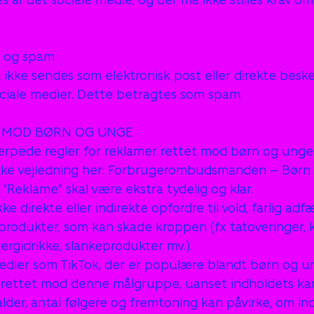
r og spam
ke sendes som elektronisk post eller direkte beskede
ciale medier. Dette betragtes som spam.
T MOD BØRN OG UNGE
rpede regler for reklamer rettet mod børn og unge 
kke vejledning her: Forbrugerombudsmanden – Børn
“Reklame” skal være ekstra tydelig og klar.
 direkte eller indirekte opfordre til vold, farlig adfæ
 produkter, som kan skade kroppen (fx tatoveringer, 
ergidrikke, slankeprodukter mv.).
dier som TikTok, der er populære blandt børn og un
rettet mod denne målgruppe, uanset indholdets kar
lder, antal følgere og fremtoning kan påvirke, om in