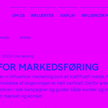
OM OS
INFLUENTER
VIAPLAY
INFLUENCER 
heder
Artikler
t. 2025
2 min læsning
 FOR MARKEDSFØRING
 vi influencer marketing som et kraftfuldt medie, hvo
oldelse af lovgivningen er helt centralt. Derfor arbej
loven i alle kampagner og guider både kunder og in
gt mærket og korrekt.