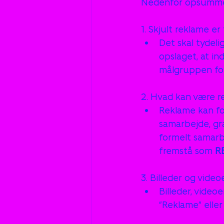
Nedenfor opsummer
1. Skjult reklame er
Det skal tydeli
opslaget, at in
målgruppen fors
2. Hvad kan være r
Reklame kan fo
samarbejde, gra
formelt samarb
fremstå som 
R
3. Billeder og vide
Billeder, video
“Reklame” eller 